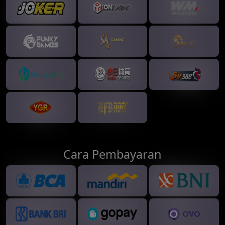
Cara Pembayaran