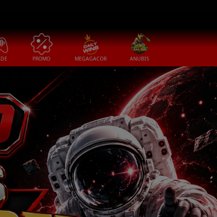
ADE
PROMO
MEGAGACOR
ANUBIS