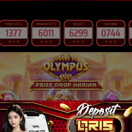
HONGKONG LOTTO
BULLSEYE
CALIFORNIA
CAROLINADAY
6011
6299
0744
6936
05 : 36 : 02
18 : 36 : 02
15 : 06 : 02
08 : 36 : 02