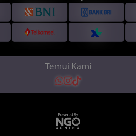
Temui Kami
Powered By