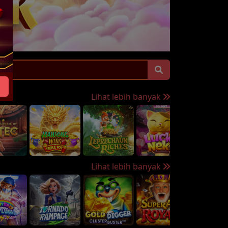
Lihat lebih banyak
Lihat lebih banyak