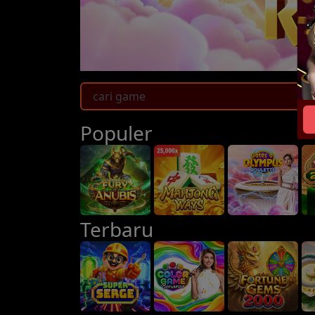
Populer
Terbaru