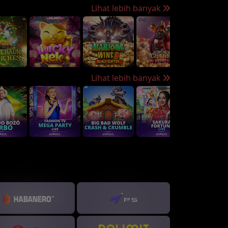
Lihat lebih banyak
Lihat lebih banyak