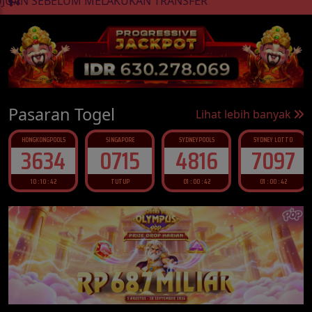
SEBELUM MELAKUKAN TRANSFER
Pasaran Togel
Lihat lebih banyak
SINGAPORE
SYDNEYPOOLS
SYDNEY LOTTO
HONGKONG LOTTO
0715
4816
7097
1083
TUTUP
01 : 00 : 41
01 : 00 : 41
10 : 15 : 41