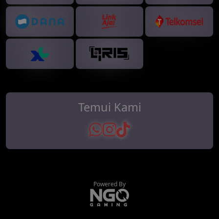
Temui Kami
Powered By