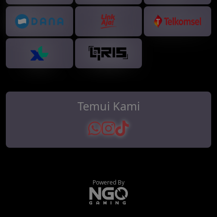
Temui Kami
Powered By