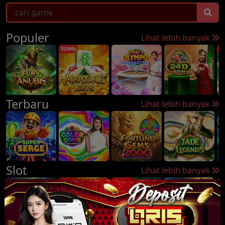
Populer
Lihat lebih banyak
Terbaru
Lihat lebih banyak
Slot
Lihat lebih banyak