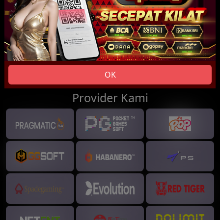
Casino
Lihat lebih banyak
OK
Provider Kami