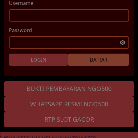
Username
Password
LOGIN
DAFTAR
BUKTI PEMBAYARAN NGO500
WHATSAPP RESMI NGO500
RTP SLOT GACOR