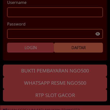
Username
Password
LOGIN
DAFTAR
BUKTI PEMBAYARAN NGO500
WHATSAPP RESMI NGO500
RTP SLOT GACOR