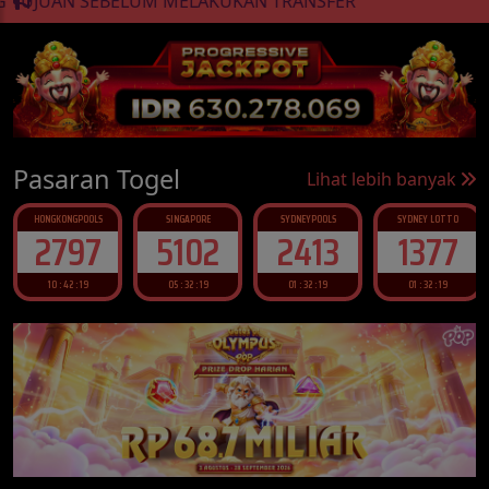
N SEBELUM MELAKUKAN TRANSFER
Pasaran Togel
Lihat lebih banyak
SINGAPORE
SYDNEYPOOLS
SYDNEY LOTTO
HONGKONG LOTTO
5102
2413
1377
5917
05 : 32 : 18
01 : 32 : 18
01 : 32 : 18
10 : 47 : 18