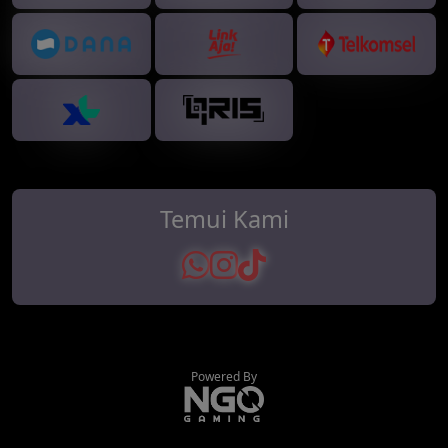
Temui Kami
Powered By