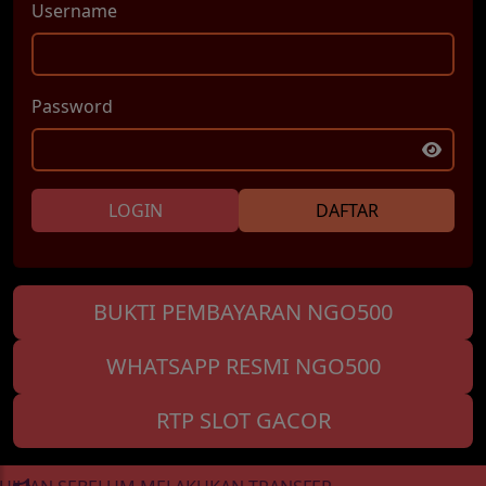
Username
Password
LOGIN
DAFTAR
BUKTI PEMBAYARAN NGO500
WHATSAPP RESMI NGO500
RTP SLOT GACOR