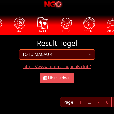
T
TOGEL
TABLE
FISHING
COCK F.
ARC
Result Togel
https://www.totomacaupools.club/
Lihat Jadwal
Page
1
...
7
8