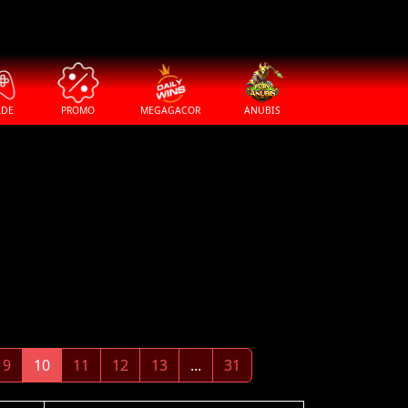
ADE
PROMO
MEGAGACOR
ANUBIS
9
10
11
12
13
...
31