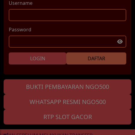
Username
Password
LOGIN
DAFTAR
BUKTI PEMBAYARAN NGO500
WHATSAPP RESMI NGO500
RTP SLOT GACOR