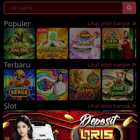
Populer
Lihat lebih banyak
Terbaru
Lihat lebih banyak
Slot
Lihat lebih banyak