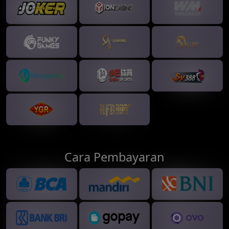
Cara Pembayaran