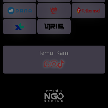
Temui Kami
Powered By