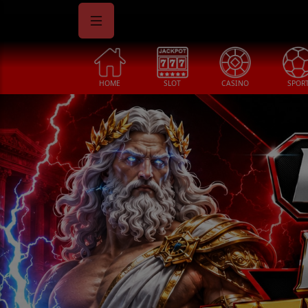
HOME
SLOT
CASINO
SPOR