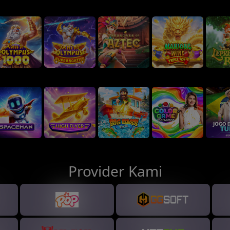
Provider Kami