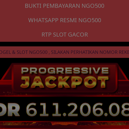
BUKTI PEMBAYARAN NGO500
WHATSAPP RESMI NGO500
RTP SLOT GACOR
, SILAKAN PERHATIKAN NOMOR REKENING TUJUAN SEBELU