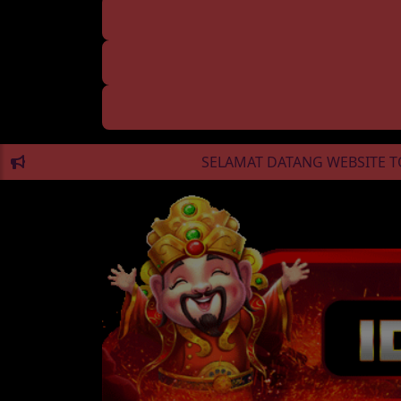
SELAMAT DATANG WEBSITE TOGEL & SLOT NGO500 