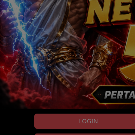
LOGIN