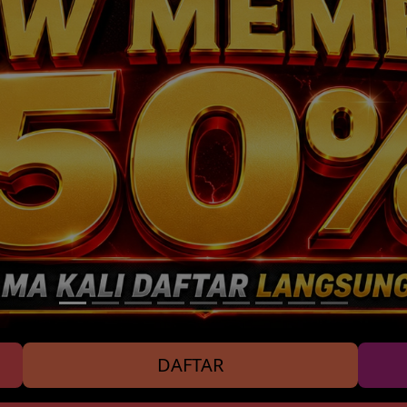
DAFTAR