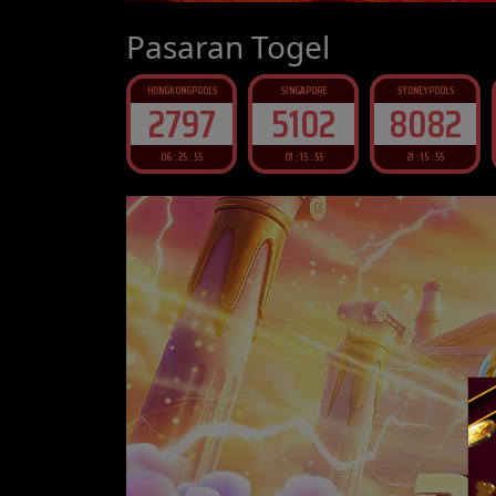
Pasaran Togel
HONGKONGPOOLS
SINGAPORE
SYDNEYPOOLS
SYDNEY LOTTO
2797
5102
8082
3764
06 : 25 : 53
01 : 15 : 53
21 : 15 : 53
21 : 15 : 53