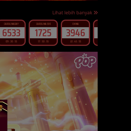
Lihat lebih banyak
CAROLINA EVE
CHINA
JAPAN
KENTUCKY EVE
1725
3946
9078
8365
17 : 50 : 53
22 : 45 : 53
00 : 40 : 53
17 : 30 : 53