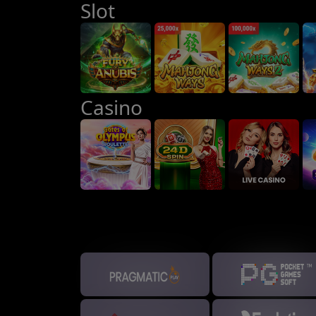
Slot
Casino