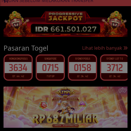
N SEBELUM MELAKUKAN TRANSFER
Pasaran Togel
Lihat lebih banyak
SINGAPORE
SYDNEYPOOLS
SYDNEY LOTTO
HONGKONG LOTTO
0715
0158
3712
1083
TUTUP
22 : 34 : 42
22 : 34 : 42
07 : 49 : 42