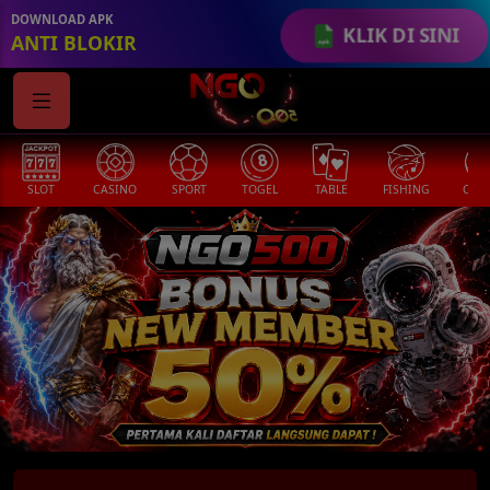
DOWNLOAD APK
KLIK DI SINI
ANTI BLOKIR
SLOT
CASINO
SPORT
TOGEL
TABLE
FISHING
COCK