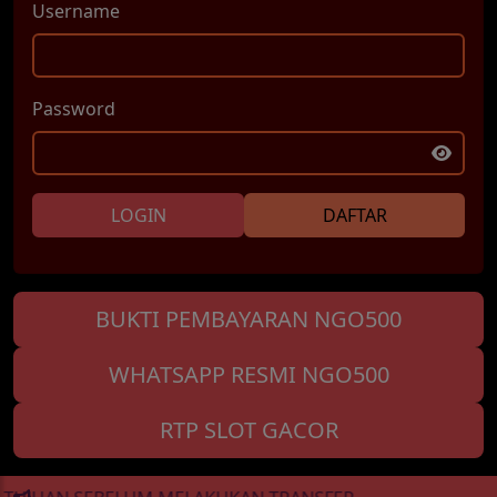
Username
Password
LOGIN
DAFTAR
BUKTI PEMBAYARAN NGO500
WHATSAPP RESMI NGO500
RTP SLOT GACOR